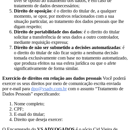
tiver se oposto ao tratamento dos dados, e em caso de
tratamento de dados desnecessários;
Direito de oposição
: é o direito do titular de, a qualquer
momento, se opor, por motivos relacionados com a sua
situação particular, ao tratamento dos dados pessoais que lhe
digam respeito;
Direito de portabilidade dos dados
: é o direito do titular
solicitar a transferência de seus dados a outro controlador,
mediante requisição expressa;
Direito de não ser submetido a decisões automatizadas
: é
o direito do titular de não ficar sujeito a nenhuma decisão
tomada exclusivamente com base no tratamento automatizado,
que produza efeitos na sua esfera jurídica ou que o afete
significativamente de forma similar.
Exercício de direitos em relação aos dados pessoais
Você poderá
exercer os seus direitos por meio de comunicação escrita enviada
por e-mail para
dpo@vsadv.com.br
com o assunto “Tratamento de
Dados Pessoais” especificando:
Nome completo;
CPF;
E-mail do titular;
Direito que deseja exercer:
O Encarregado do
VS ADVOGADOS
é o sócio Cid Vieira de