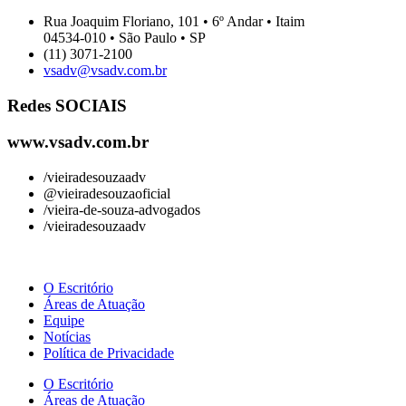
Rua Joaquim Floriano, 101 • 6º Andar • Itaim
04534-010 • São Paulo • SP
(11) 3071-2100
vsadv@vsadv.com.br
Redes SOCIAIS
www.vsadv.com.br
/vieiradesouzaadv
@vieiradesouzaoficial
/vieira-de-souza-advogados
/vieiradesouzaadv
O Escritório
Áreas de Atuação
Equipe
Notícias
Política de Privacidade
O Escritório
Áreas de Atuação