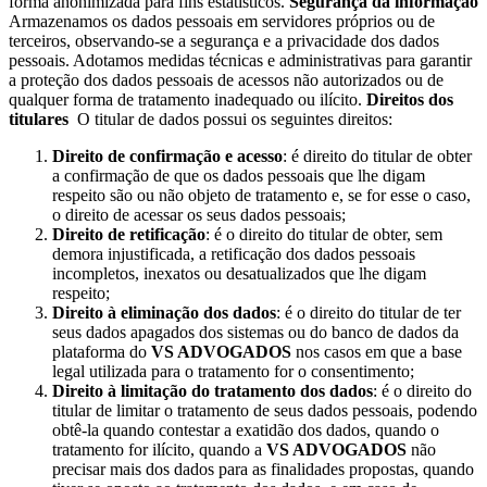
forma anonimizada para fins estatísticos.
Segurança da informação
Armazenamos os dados pessoais em servidores próprios ou de
terceiros, observando-se a segurança e a privacidade dos dados
pessoais. Adotamos medidas técnicas e administrativas para garantir
a proteção dos dados pessoais de acessos não autorizados ou de
qualquer forma de tratamento inadequado ou ilícito.
Direitos dos
titulares
O titular de dados possui os seguintes direitos:
Direito de confirmação e acesso
: é direito do titular de obter
a confirmação de que os dados pessoais que lhe digam
respeito são ou não objeto de tratamento e, se for esse o caso,
o direito de acessar os seus dados pessoais;
Direito de retificação
: é o direito do titular de obter, sem
demora injustificada, a retificação dos dados pessoais
incompletos, inexatos ou desatualizados que lhe digam
respeito;
Direito à eliminação dos dados
: é o direito do titular de ter
seus dados apagados dos sistemas ou do banco de dados da
plataforma do
VS ADVOGADOS
nos casos em que a base
legal utilizada para o tratamento for o consentimento;
Direito à limitação do tratamento dos dados
: é o direito do
titular de limitar o tratamento de seus dados pessoais, podendo
obtê-la quando contestar a exatidão dos dados, quando o
tratamento for ilícito, quando a
VS ADVOGADOS
não
precisar mais dos dados para as finalidades propostas, quando