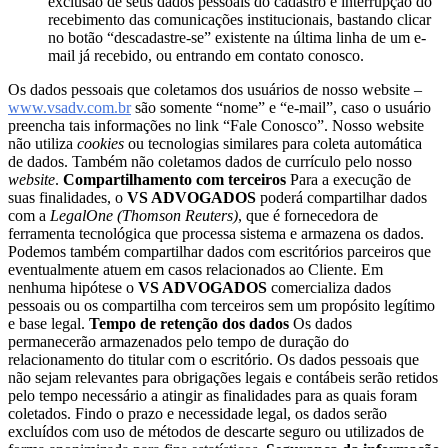
exclusão de seus dados pessoais do cadastro e interrupção do
recebimento das comunicações institucionais, bastando clicar
no botão “descadastre-se” existente na última linha de um e-
mail já recebido, ou entrando em contato conosco.
Os dados pessoais que coletamos dos usuários de nosso website –
www.vsadv.com.br
são somente “nome” e “e-mail”, caso o usuário
preencha tais informações no link “Fale Conosco”. Nosso website
não utiliza
cookies
ou tecnologias similares para coleta automática
de dados. Também não coletamos dados de currículo pelo nosso
website
.
Compartilhamento com terceiros
Para a execução de
suas finalidades, o
VS ADVOGADOS
poderá compartilhar dados
com a
LegalOne (Thomson Reuters)
, que é fornecedora de
ferramenta tecnológica que processa sistema e armazena os dados.
Podemos também compartilhar dados com escritórios parceiros que
eventualmente atuem em casos relacionados ao Cliente. Em
nenhuma hipótese o
VS ADVOGADOS
comercializa dados
pessoais ou os compartilha com terceiros sem um propósito legítimo
e base legal.
Tempo de retenção dos dados
Os dados
permanecerão armazenados pelo tempo de duração do
relacionamento do titular com o escritório. Os dados pessoais que
não sejam relevantes para obrigações legais e contábeis serão retidos
pelo tempo necessário a atingir as finalidades para as quais foram
coletados. Findo o prazo e necessidade legal, os dados serão
excluídos com uso de métodos de descarte seguro ou utilizados de