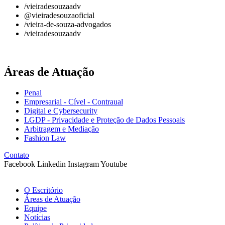
/vieiradesouzaadv
@vieiradesouzaoficial
/vieira-de-souza-advogados
/vieiradesouzaadv
Áreas de Atuação
Penal
Empresarial - Cível - Contraual
Digital e Cybersecurity
LGDP - Privacidade e Proteção de Dados Pessoais
Arbitragem e Mediação
Fashion Law
Contato
Facebook
Linkedin
Instagram
Youtube
O Escritório
Áreas de Atuação
Equipe
Notícias